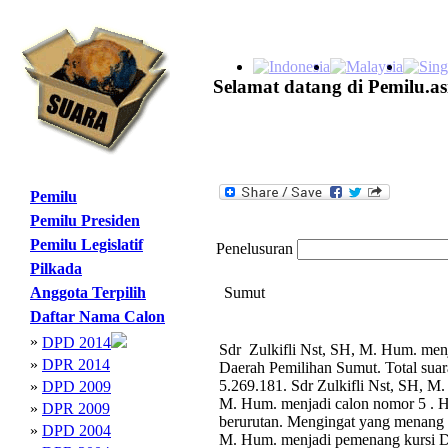
Selamat datang di Pemilu.as
Pemilu
Pemilu Presiden
Pemilu Legislatif
Penelusuran
Pilkada
Anggota Terpilih
Sumut
Daftar Nama Calon
»
DPD 2014
Sdr Zulkifli Nst, SH, M. Hum. menj
»
DPR 2014
Daerah Pemilihan Sumut. Total sua
5.269.181. Sdr Zulkifli Nst, SH, M.
»
DPD 2009
M. Hum. menjadi calon nomor 5 . H
»
DPR 2009
berurutan. Mengingat yang menang a
»
DPD 2004
M. Hum. menjadi pemenang kursi 