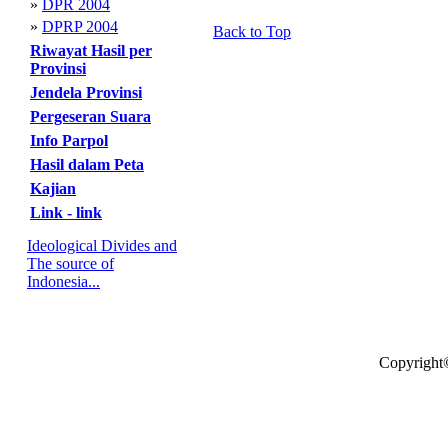
»
DPR 2004
»
DPRP 2004
Back to Top
Riwayat Hasil per
Provinsi
Jendela Provinsi
Pergeseran Suara
Info Parpol
Hasil dalam Peta
Kajian
Link - link
Ideological Divides and
The source of
Indonesia...
Copyright