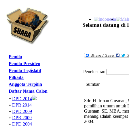
Selamat datang di 
Pemilu
Pemilu Presiden
Pemilu Legislatif
Penelusuran
Pilkada
Anggota Terpilih
Sumbar
Daftar Nama Calon
»
DPD 2014
Sdr H. Irman Gusman, SE
»
DPR 2014
pemilihan umum untuk D
Gusman, SE. MBA. menja
»
DPD 2009
menang adalah keempat
»
DPR 2009
2004.
»
DPD 2004