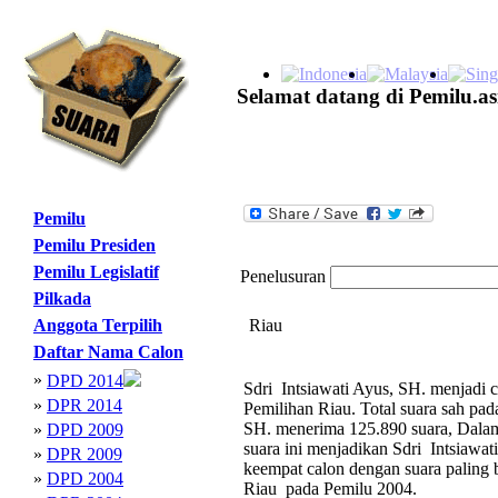
Selamat datang di Pemilu.as
Pemilu
Pemilu Presiden
Pemilu Legislatif
Penelusuran
Pilkada
Anggota Terpilih
Riau
Daftar Nama Calon
»
DPD 2014
Sdri Intsiawati Ayus, SH. menjadi 
»
DPR 2014
Pemilihan Riau. Total suara sah pa
SH. menerima 125.890 suara, Dalam d
»
DPD 2009
suara ini menjadikan Sdri Intsiawa
»
DPR 2009
keempat calon dengan suara paling
»
DPD 2004
Riau pada Pemilu 2004.