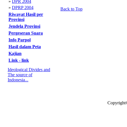
»
DPR 2004
»
DPRP 2004
Back to Top
Riwayat Hasil per
Provinsi
Jendela Provinsi
Pergeseran Suara
Info Parpol
Hasil dalam Peta
Kajian
Link - link
Ideological Divides and
The source of
Indonesia...
Copyright