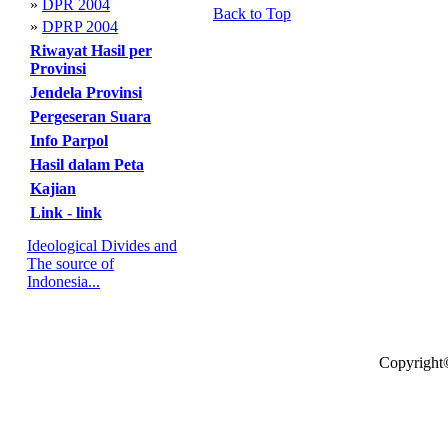
»
DPR 2004
Back to Top
»
DPRP 2004
Riwayat Hasil per
Provinsi
Jendela Provinsi
Pergeseran Suara
Info Parpol
Hasil dalam Peta
Kajian
Link - link
Ideological Divides and
The source of
Indonesia...
Copyright