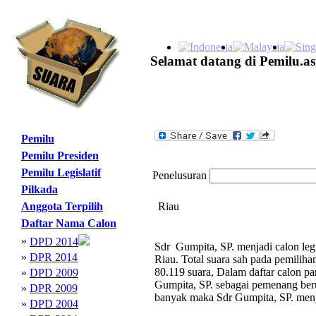
Selamat datang di Pemilu.as
Pemilu
Pemilu Presiden
Pemilu Legislatif
Penelusuran
Pilkada
Anggota Terpilih
Riau
Daftar Nama Calon
»
DPD 2014
Sdr Gumpita, SP. menjadi calon leg
»
DPR 2014
Riau. Total suara sah pada pemili
80.119 suara, Dalam daftar calon pa
»
DPD 2009
Gumpita, SP. sebagai pemenang ber
»
DPR 2009
banyak maka Sdr Gumpita, SP. men
»
DPD 2004