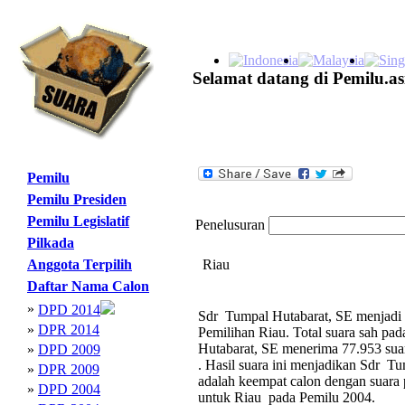
Selamat datang di Pemilu.as
Pemilu
Pemilu Presiden
Pemilu Legislatif
Penelusuran
Pilkada
Anggota Terpilih
Riau
Daftar Nama Calon
»
DPD 2014
Sdr Tumpal Hutabarat, SE menjadi c
»
DPR 2014
Pemilihan Riau. Total suara sah p
Hutabarat, SE menerima 77.953 suar
»
DPD 2009
. Hasil suara ini menjadikan Sdr 
»
DPR 2009
adalah keempat calon dengan suara
»
DPD 2004
untuk Riau pada Pemilu 2004.