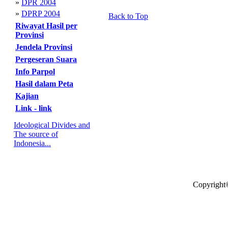
»
DPR 2004
»
DPRP 2004
Back to Top
Riwayat Hasil per
Provinsi
Jendela Provinsi
Pergeseran Suara
Info Parpol
Hasil dalam Peta
Kajian
Link - link
Ideological Divides and
The source of
Indonesia...
Copyright