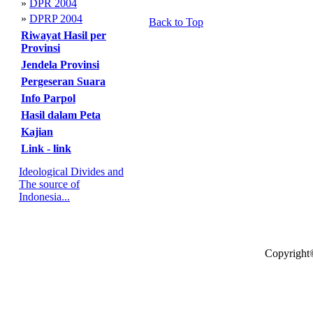
»
DPR 2004
»
DPRP 2004
Back to Top
Riwayat Hasil per
Provinsi
Jendela Provinsi
Pergeseran Suara
Info Parpol
Hasil dalam Peta
Kajian
Link - link
Ideological Divides and
The source of
Indonesia...
Copyright