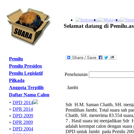
Selamat datang di Pemilu.as
Pemilu
Pemilu Presiden
Pemilu Legislatif
Penelusuran
Pilkada
Anggota Terpilih
Jambi
Daftar Nama Calon
»
DPD 2014
Sdr H.M. Saman Chatib, SH. menjad
»
DPR 2014
Pemilihan Jambi. Total suara sah 
Chatib, SH. menerima 83.554 suara,
»
DPD 2009
7 . Hasil suara ini menjadikan Sd
»
DPR 2009
adalah keempat calon dengan suara
»
DPD 2004
DPD untuk Jambi pada Pemilu 200