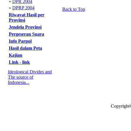
»
DPR 2004
»
DPRP 2004
Back to Top
Riwayat Hasil per
Provinsi
Jendela Provinsi
Pergeseran Suara
Info Parpol
Hasil dalam Peta
Kajian
Link - link
Ideological Divides and
The source of
Indonesia...
Copyright