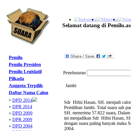
Selamat datang di Pemilu.as
Pemilu
Pemilu Presiden
Pemilu Legislatif
Penelusuran
Pilkada
Anggota Terpilih
Jambi
Daftar Nama Calon
»
DPD 2014
Sdr Hifni Hasan, SH. menjadi calon
»
DPR 2014
Pemilihan Jambi. Total suara sah p
SH. menerima 57.822 suara, Dalam da
»
DPD 2009
ini menjadikan Sdr Hifni Hasan, S
»
DPR 2009
dengan suara paling banyak maka 
»
DPD 2004
2004.