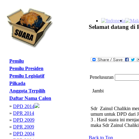
Selamat datang di 
Pemilu
Pemilu Presiden
Pemilu Legislatif
Penelusuran
Pilkada
Anggota Terpilih
Jambi
Daftar Nama Calon
»
DPD 2014
Sdr Zainul Chalikin men
»
DPR 2014
umum untuk DPD dari Jam
3 . Hasil suara ini men
»
DPD 2009
maka Sdr Zainul Chalik
»
DPR 2009
»
DPD 2004
Back to Top