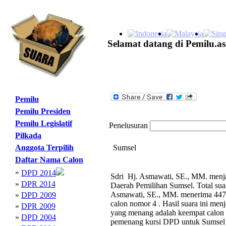
Selamat datang di Pemilu.as
Pemilu
Pemilu Presiden
Pemilu Legislatif
Penelusuran
Pilkada
Anggota Terpilih
Sumsel
Daftar Nama Calon
»
DPD 2014
Sdri Hj. Asmawati, SE., MM. menjad
»
DPR 2014
Daerah Pemilihan Sumsel. Total su
Asmawati, SE., MM. menerima 447.5
»
DPD 2009
calon nomor 4 . Hasil suara ini me
»
DPR 2009
yang menang adalah keempat calon 
»
DPD 2004
pemenang kursi DPD untuk Sumsel