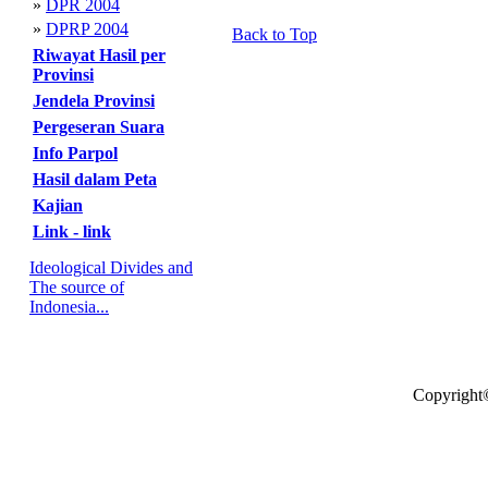
»
DPR 2004
»
DPRP 2004
Back to Top
Riwayat Hasil per
Provinsi
Jendela Provinsi
Pergeseran Suara
Info Parpol
Hasil dalam Peta
Kajian
Link - link
Ideological Divides and
The source of
Indonesia...
Copyright