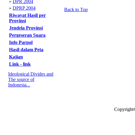
»
DPR 2004
»
DPRP 2004
Back to Top
Riwayat Hasil per
Provinsi
Jendela Provinsi
Pergeseran Suara
Info Parpol
Hasil dalam Peta
Kajian
Link - link
Ideological Divides and
The source of
Indonesia...
Copyright