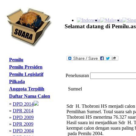
Selamat datang di Pemilu.as
Pemilu
Pemilu Presiden
Pemilu Legislatif
Penelusuran
Pilkada
Anggota Terpilih
Sumsel
Daftar Nama Calon
»
DPD 2014
Sdr H. Thobroni HS menjadi calon l
»
DPR 2014
Pemilihan Sumsel. Total suara sah
Thobroni HS menerima 76.327 suara,
»
DPD 2009
Hasil suara ini menjadikan Sdr H.
»
DPR 2009
keempat calon dengan suara palin
»
DPD 2004
pada Pemilu 2004.