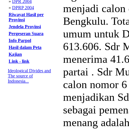
»
DPR 2004
menjadi calon
»
DPRP 2004
Riwayat Hasil per
Bengkulu. Tota
Provinsi
Jendela Provinsi
umum untuk D
Pergeseran Suara
Info Parpol
613.606. Sdr
Hasil dalam Peta
Kajian
menerima 41.6
Link - link
partai . Sdr 
Ideological Divides and
The source of
calon nomor 6 
Indonesia...
menjadikan S
sebagai pemen
menang adalah