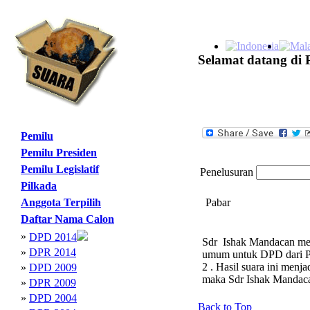
Selamat datang di 
Pemilu
Pemilu Presiden
Pemilu Legislatif
Penelusuran
Pilkada
Anggota Terpilih
Pabar
Daftar Nama Calon
»
DPD 2014
Sdr Ishak Mandacan menj
»
DPR 2014
umum untuk DPD dari Pa
2 . Hasil suara ini men
»
DPD 2009
maka Sdr Ishak Mandac
»
DPR 2009
»
DPD 2004
Back to Top