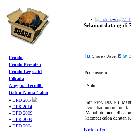
Selamat datang di 
Pemilu
Pemilu Presiden
Pemilu Legislatif
Penelusuran
Pilkada
Anggota Terpilih
Sulut
Daftar Nama Calon
»
DPD 2014
Sdr Prof. Drs. E.J. Man
»
DPR 2014
pemilihan umum untuk DP
Manuhutu menjadi calon 
»
DPD 2009
keempat calon dengan s
»
DPR 2009
»
DPD 2004
Back to Top