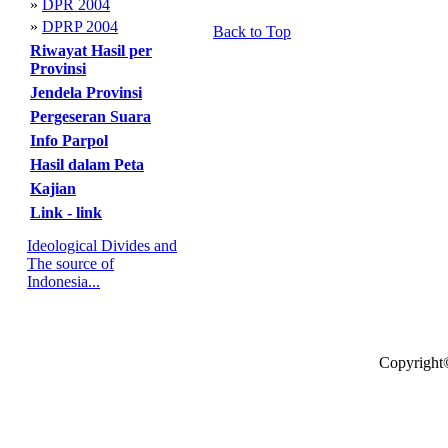
»
DPR 2004
»
DPRP 2004
Back to Top
Riwayat Hasil per
Provinsi
Jendela Provinsi
Pergeseran Suara
Info Parpol
Hasil dalam Peta
Kajian
Link - link
Ideological Divides and
The source of
Indonesia...
Copyright