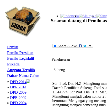
Selamat datang di Pemilu.as
Pemilu
Pemilu Presiden
Pemilu Legislatif
Penelusuran
Pilkada
Anggota Terpilih
Sulteng
Daftar Nama Calon
»
DPD 2014
Sdr Prof. Drs. H.Z. Mangitung menj
»
DPR 2014
Daerah Pemilihan Sulteng. Total s
1.144.774. Sdr Prof. Drs. H.Z. Mang
»
DPD 2009
Mangitung menjadi calon nomor 2 . 
»
DPR 2009
berurutan. Mengingat yang menang 
»
DPD 2004
Mangitung menjadi pemenang kursi