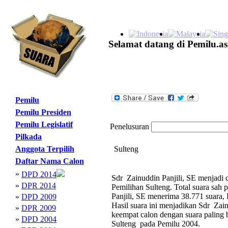
Selamat datang di Pemilu.as
Pemilu
Pemilu Presiden
Pemilu Legislatif
Penelusuran
Pilkada
Anggota Terpilih
Sulteng
Daftar Nama Calon
»
DPD 2014
Sdr Zainuddin Panjili, SE menjadi 
»
DPR 2014
Pemilihan Sulteng. Total suara sah
Panjili, SE menerima 38.771 suara, 
»
DPD 2009
Hasil suara ini menjadikan Sdr Zai
»
DPR 2009
keempat calon dengan suara paling
»
DPD 2004
Sulteng pada Pemilu 2004.