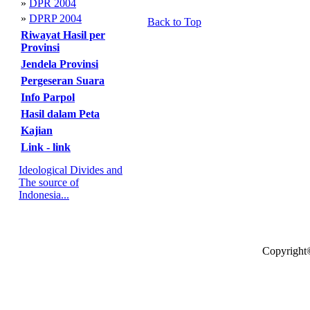
»
DPR 2004
»
DPRP 2004
Back to Top
Riwayat Hasil per
Provinsi
Jendela Provinsi
Pergeseran Suara
Info Parpol
Hasil dalam Peta
Kajian
Link - link
Ideological Divides and
The source of
Indonesia...
Copyright