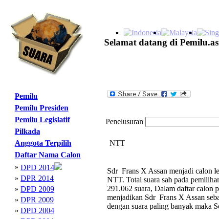
Selamat datang di Pemilu.as
Pemilu
Pemilu Presiden
Pemilu Legislatif
Penelusuran
Pilkada
Anggota Terpilih
NTT
Daftar Nama Calon
»
DPD 2014
Sdr Frans X Assan menjadi calon le
»
DPR 2014
NTT. Total suara sah pada pemili
291.062 suara, Dalam daftar calon p
»
DPD 2009
menjadikan Sdr Frans X Assan seb
»
DPR 2009
dengan suara paling banyak maka 
»
DPD 2004