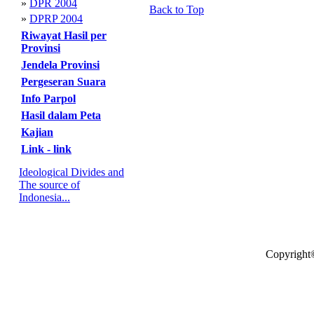
»
DPR 2004
Back to Top
»
DPRP 2004
Riwayat Hasil per
Provinsi
Jendela Provinsi
Pergeseran Suara
Info Parpol
Hasil dalam Peta
Kajian
Link - link
Ideological Divides and
The source of
Indonesia...
Copyright