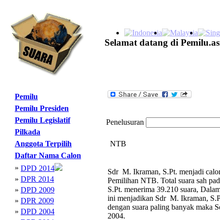
Selamat datang di Pemilu.as
Pemilu
Pemilu Presiden
Pemilu Legislatif
Penelusuran
Pilkada
Anggota Terpilih
NTB
Daftar Nama Calon
»
DPD 2014
Sdr M. Ikraman, S.Pt. menjadi calo
»
DPR 2014
Pemilihan NTB. Total suara sah pa
S.Pt. menerima 39.210 suara, Dalam 
»
DPD 2009
ini menjadikan Sdr M. Ikraman, S.
»
DPR 2009
dengan suara paling banyak maka 
»
DPD 2004
2004.