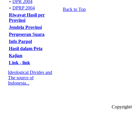
»
DPR 2004
»
DPRP 2004
Back to Top
Riwayat Hasil per
Provinsi
Jendela Provinsi
Pergeseran Suara
Info Parpol
Hasil dalam Peta
Kajian
Link - link
Ideological Divides and
The source of
Indonesia...
Copyright