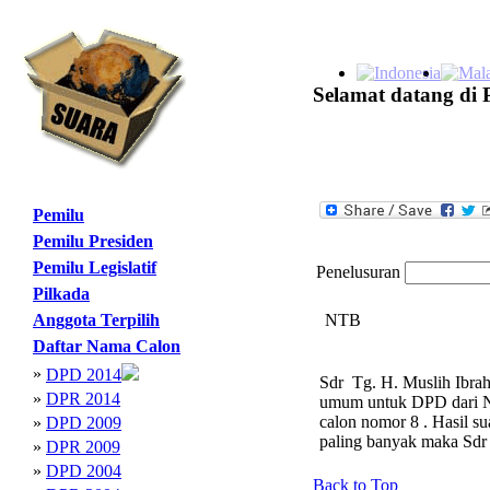
Selamat datang di 
Pemilu
Pemilu Presiden
Pemilu Legislatif
Penelusuran
Pilkada
Anggota Terpilih
NTB
Daftar Nama Calon
»
DPD 2014
Sdr Tg. H. Muslih Ibrah
»
DPR 2014
umum untuk DPD dari NTB
calon nomor 8 . Hasil s
»
DPD 2009
paling banyak maka Sdr
»
DPR 2009
»
DPD 2004
Back to Top