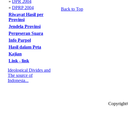
»
DPR 2004
»
DPRP 2004
Back to Top
Riwayat Hasil per
Provinsi
Jendela Provinsi
Pergeseran Suara
Info Parpol
Hasil dalam Peta
Kajian
Link - link
Ideological Divides and
The source of
Indonesia...
Copyright