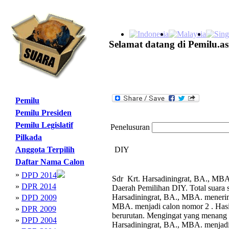
Selamat datang di Pemilu.as
Pemilu
Pemilu Presiden
Pemilu Legislatif
Penelusuran
Pilkada
Anggota Terpilih
DIY
Daftar Nama Calon
»
DPD 2014
Sdr Krt. Harsadiningrat, BA., MBA.
»
DPR 2014
Daerah Pemilihan DIY. Total suara
Harsadiningrat, BA., MBA. menerima
»
DPD 2009
MBA. menjadi calon nomor 2 . Hasi
»
DPR 2009
berurutan. Mengingat yang menang 
»
DPD 2004
Harsadiningrat, BA., MBA. menjad