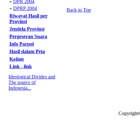
»
DPR 2004
»
DPRP 2004
Back to Top
Riwayat Hasil per
Provinsi
Jendela Provinsi
Pergeseran Suara
Info Parpol
Hasil dalam Peta
Kajian
Link - link
Ideological Divides and
The source of
Indonesia...
Copyright