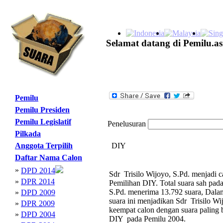
Selamat datang di Pemilu.as
Pemilu
Pemilu Presiden
Pemilu Legislatif
Penelusuran
Pilkada
Anggota Terpilih
DIY
Daftar Nama Calon
»
DPD 2014
Sdr Trisilo Wijoyo, S.Pd. menjadi 
»
DPR 2014
Pemilihan DIY. Total suara sah pad
S.Pd. menerima 13.792 suara, Dalam 
»
DPD 2009
suara ini menjadikan Sdr Trisilo W
»
DPR 2009
keempat calon dengan suara paling
»
DPD 2004
DIY pada Pemilu 2004.