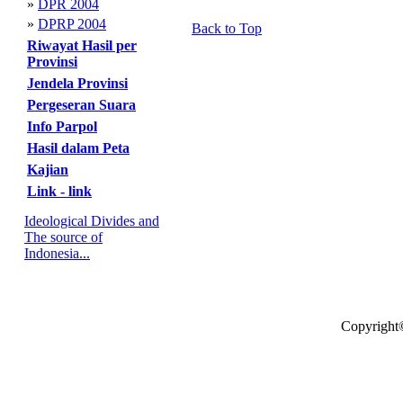
»
DPR 2004
»
DPRP 2004
Back to Top
Riwayat Hasil per
Provinsi
Jendela Provinsi
Pergeseran Suara
Info Parpol
Hasil dalam Peta
Kajian
Link - link
Ideological Divides and
The source of
Indonesia...
Copyright