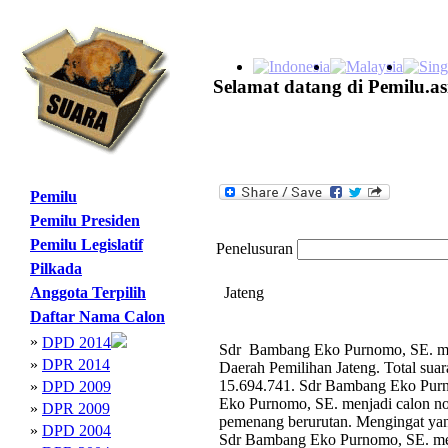
Selamat datang di Pemilu.as
Pemilu
Pemilu Presiden
Pemilu Legislatif
Penelusuran
Pilkada
Anggota Terpilih
Jateng
Daftar Nama Calon
»
DPD 2014
Sdr Bambang Eko Purnomo, SE. menj
»
DPR 2014
Daerah Pemilihan Jateng. Total sua
15.694.741. Sdr Bambang Eko Purno
»
DPD 2009
Eko Purnomo, SE. menjadi calon no
»
DPR 2009
pemenang berurutan. Mengingat yan
»
DPD 2004
Sdr Bambang Eko Purnomo, SE. men