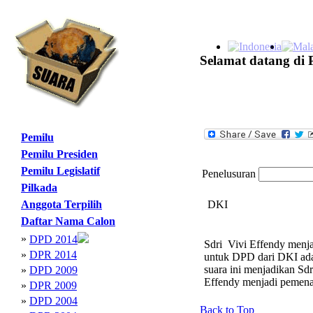
Selamat datang di 
Pemilu
Pemilu Presiden
Pemilu Legislatif
Penelusuran
Pilkada
Anggota Terpilih
DKI
Daftar Nama Calon
»
DPD 2014
Sdri Vivi Effendy menja
»
DPR 2014
untuk DPD dari DKI adal
suara ini menjadikan Sd
»
DPD 2009
Effendy menjadi pemen
»
DPR 2009
»
DPD 2004
Back to Top