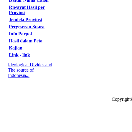
Daftar Nama Calon
Riwayat Hasil per
Provinsi
Jendela Provinsi
Pergeseran Suara
Info Parpol
Hasil dalam Peta
Kajian
Link - link
Ideological Divides and
The source of
Indonesia...
Copyright