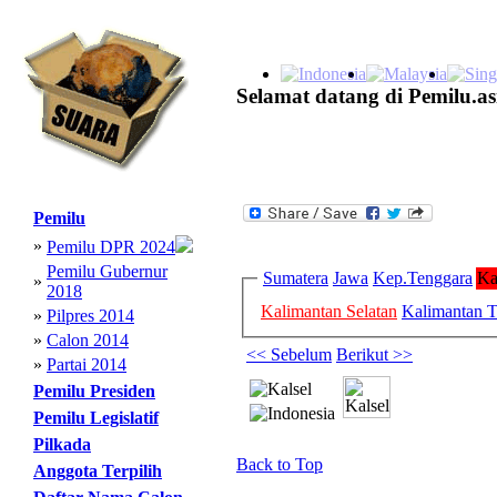
Selamat datang di Pemilu.as
Pemilu
»
Pemilu DPR 2024
Pemilu Gubernur
Sumatera
Jawa
Kep.Tenggara
Ka
»
2018
Kalimantan Selatan
Kalimantan 
»
Pilpres 2014
»
Calon 2014
<< Sebelum
Berikut >>
»
Partai 2014
Pemilu Presiden
Pemilu Legislatif
Pilkada
Back to Top
Anggota Terpilih