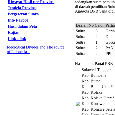
Riwayat Hasil per Provinsi
sedangkan suara pemilih
di daerah pemilihan Sult
Jendela Provinsi
Anggota DPR yang dipili
Pergeseran Suara
Info Parpol
Daerah
No Calon
Partai
Hasil dalam Peta
Sultra
3
Gerin
Kajian
Sultra
2
Dem
Link - link
Sultra
1
Golka
Ideological Divides and The source
Sultra
2
PAN
of Indonesia...
Sultra
2
PPP
Hasil untuk Partai PBB 
Sulawesi Tenggara
Kab. Bombana
Kab. Buton
Kab. Buton Utara*
Kab. Kolaka
Kab. Kolaka Utara*
Kab. Konawe
Kab. Konawe Selat
Kab. Konawe Utara