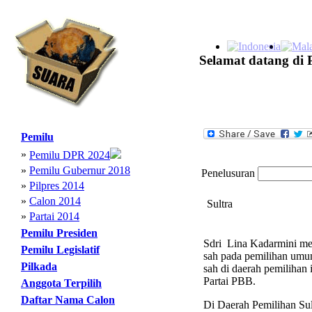
Selamat datang di 
Pemilu
»
Pemilu DPR 2024
»
Pemilu Gubernur 2018
Penelusuran
»
Pilpres 2014
»
Calon 2014
Sultra
»
Partai 2014
Pemilu Presiden
Sdri Lina Kadarmini men
Pemilu Legislatif
sah pada pemilihan umum
Pilkada
sah di daerah pemilihan 
Partai PBB.
Anggota Terpilih
Daftar Nama Calon
Di Daerah Pemilihan Sult