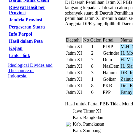
Daftar Nama Calon
Di Daerah Pemilihan Jatim XI PBB me
Riwayat Hasil per
langsung kepada salah satu calon pa
Provinsi
sebanyak suara di Daerah Pemiliha
pemilihan Jatim XI memilih salah se
Jendela Provinsi
Anggota DPR yang dipilih di Daerah
Pergeseran Suara
Info Parpol
Daerah
No Calon
Partai
Nama 
Hasil dalam Peta
Jatim XI
1
PDIP
M.H. 
Kajian
Jatim XI
2
Gerindra
H. Moh
Link - link
Jatim XI
7
Dem
H. Mat
Ideological Divides and
Jatim XI
8
NasDem
H. Sla
The source of
Jatim XI
3
Hanura
DR. Ir
Indonesia...
Jatim XI
1
Golkar
Zainud
Jatim XI
8
PKB
Drs. 
Jatim XI
6
PPP
Fanny 
Hasil untuk Partai PBB Tidak Menda
Jawa Timur XI
Kab. Bangkalan
Kab. Pamekasan
Kab. Sampang