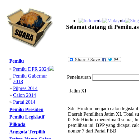
Selamat datang di Pemilu.as
Pemilu
»
Pemilu DPR 2024
Pemilu Gubernur
Penelusuran
»
2018
»
Pilpres 2014
Jatim XI
»
Calon 2014
»
Partai 2014
Sdr Hindun menjadi calon legislati
Pemilu Presiden
Daerah Pemilihan Jatim XI. Total s
Pemilu Legislatif
0. Sdr Hindun menerima 0 suara, Ju
Pilkada
pemilihan ini. BPP yang dicapai cal
nomor 7 dari Partai PBB.
Anggota Terpilih