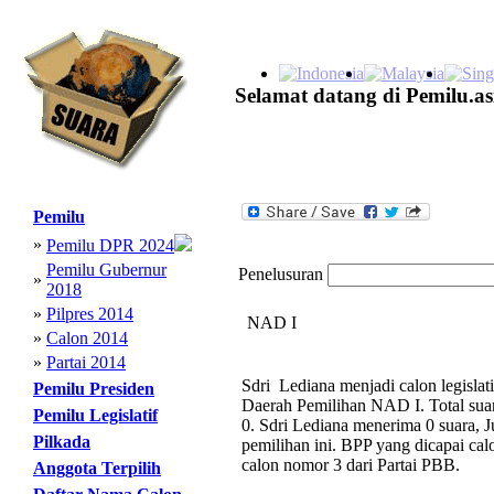
Selamat datang di Pemilu.as
Pemilu
»
Pemilu DPR 2024
Pemilu Gubernur
Penelusuran
»
2018
»
Pilpres 2014
NAD I
»
Calon 2014
»
Partai 2014
Sdri Lediana menjadi calon legisla
Pemilu Presiden
Daerah Pemilihan NAD I. Total su
Pemilu Legislatif
0. Sdri Lediana menerima 0 suara, J
Pilkada
pemilihan ini. BPP yang dicapai cal
calon nomor 3 dari Partai PBB.
Anggota Terpilih