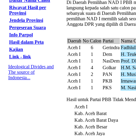
Daftar Nama Calon
Di Daerah Pemilihan NAD I PBB mera
Riwayat Hasil per
langsung kepada salah satu calon pa
Provinsi
sebanyak suara di Daerah Pemiliha
pemilihan NAD I memilih salah seor
Jendela Provinsi
Anggota DPR yang dipilih di Daera
Pergeseran Suara
Info Parpol
Daerah
No Calon
Partai
Nama C
Hasil dalam Peta
Aceh I
6
Gerindra
Fadhlul
Kajian
Aceh I
1
Dem
H. Teuk
Link - link
Aceh I
1
NasDem
Prof. D
Ideological Divides and
Aceh I
4
Golkar
H.M. S
The source of
Aceh I
2
PAN
H. Mus
Indonesia...
Aceh I
1
PKB
Irmawa
Aceh I
1
PKS
M. Nasi
Hasil untuk Partai PBB Tidak Mend
Aceh I
Kab. Aceh Barat
Kab. Aceh Barat Daya
Kab. Aceh Besar
Kab. Aceh Jaya