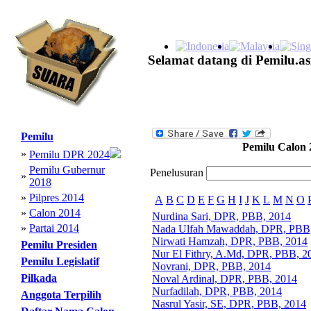
Selamat datang di Pemilu.as
Pemilu
Pemilu Calon 
»
Pemilu DPR 2024
Pemilu Gubernur
Penelusuran
»
2018
»
Pilpres 2014
A
B
C
D
E
F
G
H
I
J
K
L
M
N
O
»
Calon 2014
Nurdina Sari, DPR, PBB, 2014
»
Partai 2014
Nada Ulfah Mawaddah, DPR, PBB
Nirwati Hamzah, DPR, PBB, 2014
Pemilu Presiden
Nur El Fithry, A.Md, DPR, PBB, 2
Pemilu Legislatif
Novrani, DPR, PBB, 2014
Pilkada
Noval Ardinal, DPR, PBB, 2014
Nurfadilah, DPR, PBB, 2014
Anggota Terpilih
Nasrul Yasir, SE, DPR, PBB, 2014