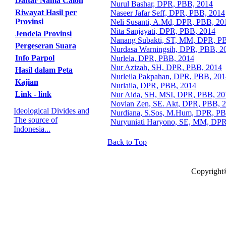
Daftar Nama Calon
Nurul Bashar, DPR, PBB, 2014
Riwayat Hasil per
Naseer Jafar Seff, DPR, PBB, 2014
Provinsi
Neli Susanti, A.Md, DPR, PBB, 20
Nita Sanjayati, DPR, PBB, 2014
Jendela Provinsi
Nanang Subakti, ST, MM, DPR, P
Pergeseran Suara
Nurdasa Warningsih, DPR, PBB, 2
Info Parpol
Nurlela, DPR, PBB, 2014
Nur Azizah, SH, DPR, PBB, 2014
Hasil dalam Peta
Nurleila Pakpahan, DPR, PBB, 201
Kajian
Nurlaila, DPR, PBB, 2014
Link - link
Nur Aida, SH, MSI, DPR, PBB, 20
Novian Zen, SE. Akt, DPR, PBB, 
Ideological Divides and
Nurdiana, S.Sos, M.Hum, DPR, PB
The source of
Nuryuniati Haryono, SE, MM, DPR
Indonesia...
Back to Top
Copyright