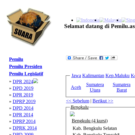
Selamat datang di Pemilu.as
Pemilu
Pemilu Presiden
Pemilu Legislatif
Jawa
Kalimantan
Kep.Maluku
K
»
DPR 2024
Sumatera
Sumatera
Aceh
»
DPD 2019
Utara
Barat
»
DPR 2019
<< Sebelum
|
Berikut >>
»
DPRP 2019
Bengkulu
»
DPD 2014
»
DPR 2014
Bengkulu (4 kursi)
»
DPRP 2014
»
DPRK 2014
Kab. Bengkulu Selatan
»
DPD 2009
Kab. Bengkulu Tengah*