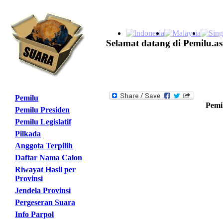
Selamat datang di Pemilu.as
Pemilu
Pemil
Pemilu Presiden
Pemilu Legislatif
Pilkada
Anggota Terpilih
Daftar Nama Calon
Riwayat Hasil per
Provinsi
Jendela Provinsi
Pergeseran Suara
Info Parpol