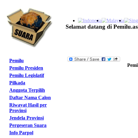
Selamat datang di Pemilu.as
Pemilu
Pemil
Pemilu Presiden
Pemilu Legislatif
Pilkada
Anggota Terpilih
Daftar Nama Calon
Riwayat Hasil per
Provinsi
Jendela Provinsi
Pergeseran Suara
Info Parpol